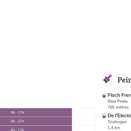
Pei
Floch Frer
Ribe Petite
765 mètres
8h - 17h
De l'Electr
Toulouges
8h - 17h
1.4 km
8h - 17h