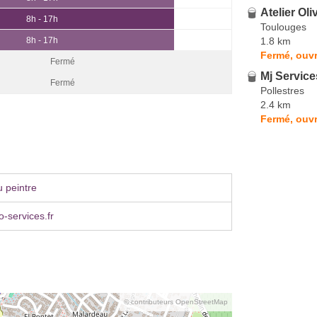
Atelier Oli
8h - 17h
Toulouges
1.8 km
8h - 17h
Fermé, ouvr
Fermé
Mj Service
Fermé
Pollestres
2.4 km
Fermé, ouvr
 peintre
o-services.fr
© contributeurs OpenStreetMap