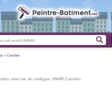
es
>
Canohès
eintre situé
rue de cerdagne
, 66680 Canohès.