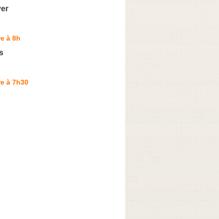
ver
e à 8h
s
e à 7h30