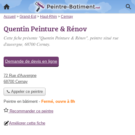
Accueil
>
Grand-Est
>
Haut-Rhin
>
Cernay
Quentin Peinture & Rénov
Cette fiche présente "Quentin Peinture & Rénov", peintre situé
rue
d'auvergne
, 68700 Cernay.
Demande de devis en ligne
72 Rue d'Auvergne
68700 Cernay
📞 Appeler ce peintre
Peintre en bâtiment
-
Fermé, ouvre à 8h
Recommander ce peintre
Améliorer cette fiche