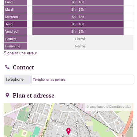
Lundi
8h - 18h
Mardi
8h - 18h
Mercredi
8h - 18h
Jeudi
8h - 18h
Vendredi
8h - 18h
Samedi
Fermé
Dimanche
Fermé
Signaler une erreur
Contact
Téléphone
Téléphoner au peintre
Plan et adresse
© contributeurs OpenStreetMap