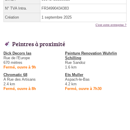
N° TVA Intra.
FR34990434383
Création
1 septembre 2025
C'est votre entreprise ?
Peintres à proximité
Dick Decors Ias
Peinture Renovation Wuhrlin
Rue de l'Europe
Schilling
670 mètres
Rue Sandoz
Fermé, ouvre à 9h
1.6 km
Chromatic 68
Ets Muller
A Rue des Artisans
Aspach-le-Bas
2.4 km
4.2 km
Fermé, ouvre à 8h
Fermé, ouvre à 7h30