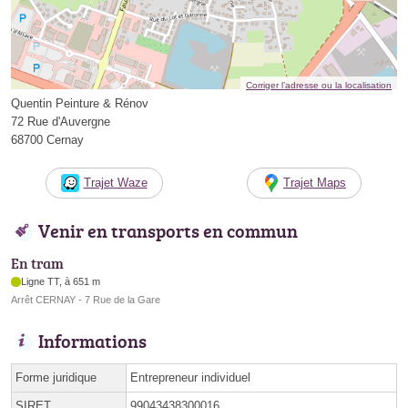
Corriger l’adresse ou la localisation
Quentin Peinture & Rénov
72 Rue d'Auvergne
68700 Cernay
Trajet Waze
Trajet Maps
Venir en transports en commun
En tram
Ligne TT, à 651 m
Arrêt CERNAY - 7 Rue de la Gare
Informations
Forme juridique
Entrepreneur individuel
SIRET
99043438300016