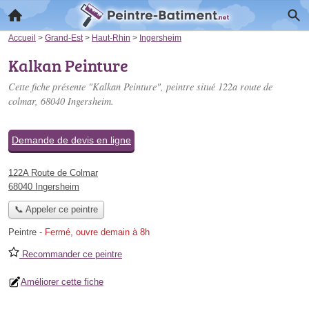
Accueil
>
Grand-Est
>
Haut-Rhin
>
Ingersheim
Kalkan Peinture
Cette fiche présente "Kalkan Peinture", peintre situé
122a route de
colmar
, 68040 Ingersheim.
Demande de devis en ligne
122A Route de Colmar
68040 Ingersheim
📞 Appeler ce peintre
Peintre
-
Fermé, ouvre demain à 8h
Recommander ce peintre
Améliorer cette fiche