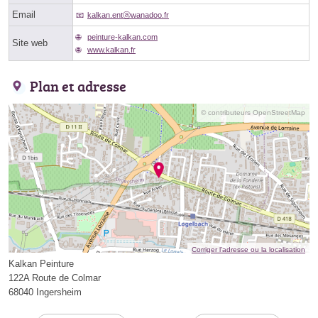
Email
kalkan.entⓐwanadoo.fr
peinture-kalkan.com
Site web
www.kalkan.fr
Plan et adresse
© contributeurs OpenStreetMap
Corriger l’adresse ou la localisation
Kalkan Peinture
122A Route de Colmar
68040 Ingersheim