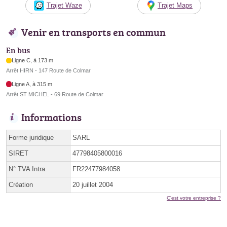
Trajet Waze
Trajet Maps
Venir en transports en commun
En bus
Ligne C, à 173 m
Arrêt HIRN - 147 Route de Colmar
Ligne A, à 315 m
Arrêt ST MICHEL - 69 Route de Colmar
Informations
Forme juridique
SARL
SIRET
47798405800016
N° TVA Intra.
FR22477984058
Création
20 juillet 2004
C'est votre entreprise ?