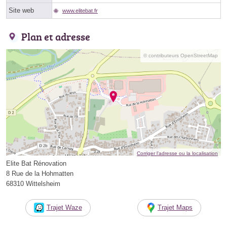
Site web
www.elitebat.fr
Plan et adresse
© contributeurs OpenStreetMap
Corriger l’adresse ou la localisation
Elite Bat Rénovation
8 Rue de la Hohmatten
68310 Wittelsheim
Trajet Waze
Trajet Maps