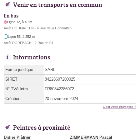
Venir en transports en commun
En bus
Ligne 12, à 49 m
Arrêt HOHMATTEN - 6 Rue de la Hohmatten
Ligne 53, à 252 m
Arrêt DORFBACH - 2 Rue de l'Ill
Informations
Forme juridique
SARL
SIRET
84228607200025
N° TVA Intra.
FR80842286072
Création
20 novembre 2024
C'est votre entreprise ?
Peintres à proximité
Didier Plâtrier
ZIMMERMANN Pascal