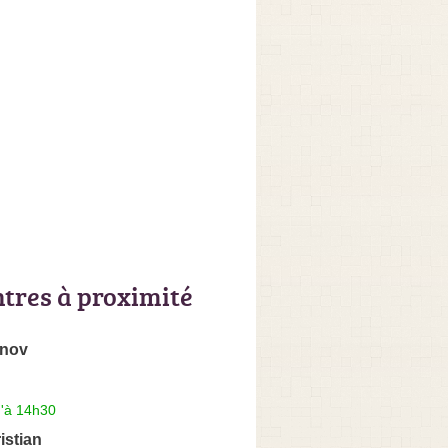
ntres à proximité
enov
u'à 14h30
stian