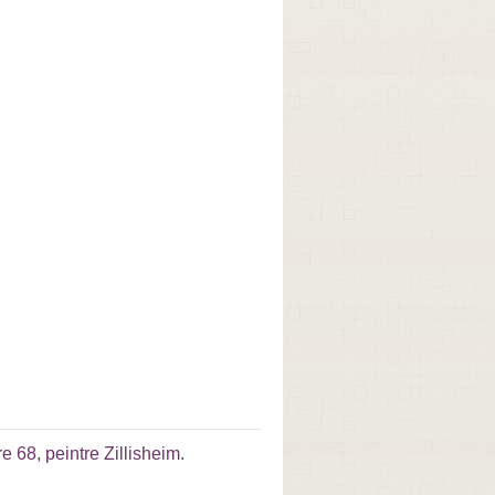
re 68
,
peintre Zillisheim
.