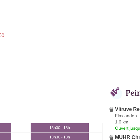
00
Pei
Vitruve R
Flaxlanden
1.6 km
Ouvert jusq
13h30 - 18h
MUHR Chri
13h30 - 18h