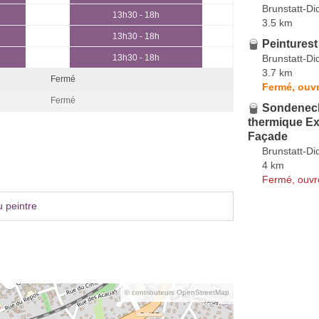
Brunstatt-D
13h30 - 18h
3.5 km
13h30 - 18h
Peinturest
Brunstatt-D
13h30 - 18h
3.7 km
Fermé
Fermé, ouvr
Fermé
Sondenecke
thermique Ex
Façade
Brunstatt-D
4 km
Fermé, ouvr
 peintre
© contributeurs OpenStreetMap