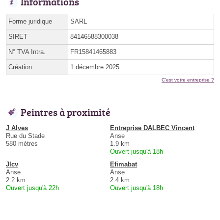
Informations
Forme juridique
SARL
SIRET
84146588300038
N° TVA Intra.
FR15841465883
Création
1 décembre 2025
C'est votre entreprise ?
Peintres à proximité
J Alves
Entreprise DALBEC Vincent
Rue du Stade
Anse
580 mètres
1.9 km
Ouvert jusqu'à 18h
Jlcv
Efimabat
Anse
Anse
2.2 km
2.4 km
Ouvert jusqu'à 22h
Ouvert jusqu'à 18h