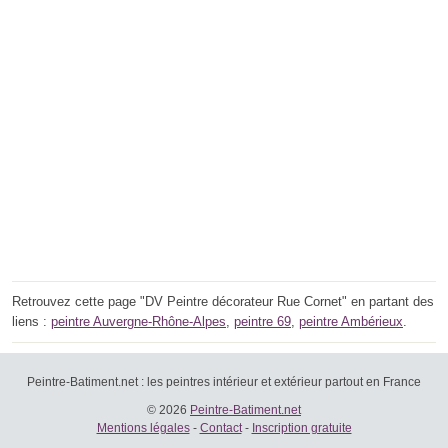
Retrouvez cette page "DV Peintre décorateur Rue Cornet" en partant des
liens :
peintre Auvergne-Rhône-Alpes
,
peintre 69
,
peintre Ambérieux
.
Peintre-Batiment.net : les peintres intérieur et extérieur partout en France
© 2026
Peintre-Batiment.net
Mentions légales
-
Contact
-
Inscription gratuite