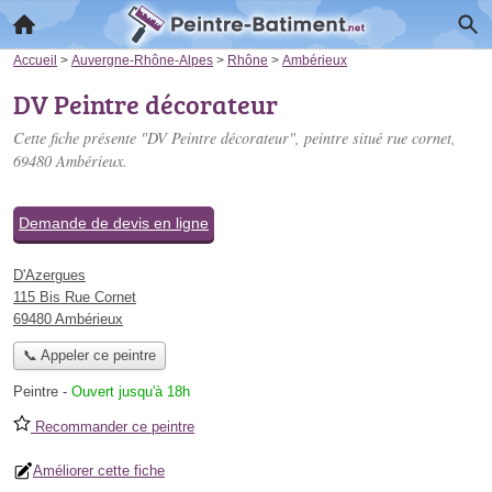
Accueil
>
Auvergne-Rhône-Alpes
>
Rhône
>
Ambérieux
DV Peintre décorateur
Cette fiche présente "DV Peintre décorateur", peintre situé
rue cornet
,
69480 Ambérieux.
Demande de devis en ligne
D'Azergues
115 Bis Rue Cornet
69480 Ambérieux
📞 Appeler ce peintre
Peintre
-
Ouvert jusqu'à 18h
Recommander ce peintre
Améliorer cette fiche