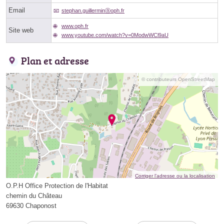
Email
stephan.guillerminⓐoph.fr
www.oph.fr
Site web
www.youtube.com/watch?v=0ModwWCl9aU
Plan et adresse
© contributeurs OpenStreetMap
Corriger l’adresse ou la localisation
O.P.H Office Protection de l'Habitat
chemin du Château
69630 Chaponost