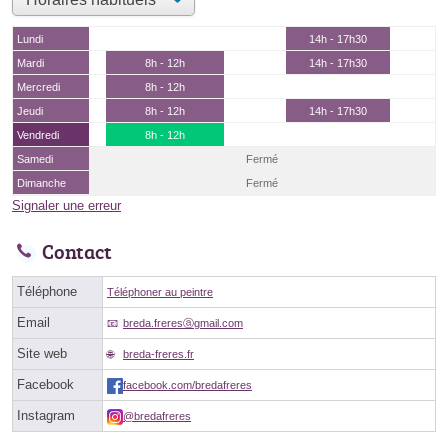
Lundi
14h - 17h30
Mardi
8h - 12h
14h - 17h30
Mercredi
8h - 12h
Jeudi
8h - 12h
14h - 17h30
Vendredi
8h - 12h
Samedi
Fermé
Dimanche
Fermé
Signaler une erreur
Contact
Téléphone
Téléphoner au peintre
Email
breda.freresⓐgmail.com
Site web
breda-freres.fr
Facebook
facebook.com/bredafreres
Instagram
@bredafreres