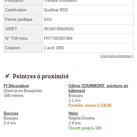
Prestation
Travaux d'isolation
Certification
Qualibat RGE
Forme juridique
SAS
SIRET
38190748400020
N° TVA Intra.
FR77381907484
Création
1 avril 1991
C'est votre entreprise ?
Peintres à proximité
Ff Décoration
Céline COURMONT, peinture en
Quincié-en-Beaujolais
bâtiment
188 mètres
Beaujeu
2.1 km
Fermée, ouvre à 13h30
Ducruix
Helvi
Beaujeu
Régnié-Durette
2.4 km
2.8 km
Ouvert jusqu'à 18h