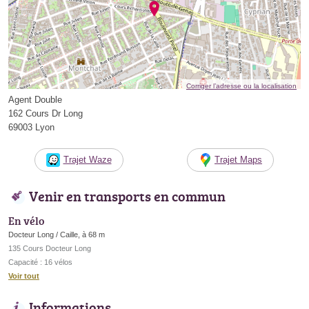
Corriger l’adresse ou la localisation
Agent Double
162 Cours Dr Long
69003 Lyon
Trajet Waze
Trajet Maps
Venir en transports en commun
En vélo
Docteur Long / Caille, à 68 m
135 Cours Docteur Long
Capacité : 16 vélos
Voir tout
Informations