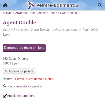
Accueil
>
Auvergne-Rhône-Alpes
>
Rhône
>
Lyon
>
3ème
Agent Double
Cette fiche présente "Agent Double", peintre situé
cours dr long
, 69003
Lyon.
Demande de devis en ligne
162 Cours Dr Long
69003 Lyon
📞 Appeler ce peintre
Peintre
-
Fermé, ouvre demain à 8h30
Recommander ce peintre
Améliorer cette fiche