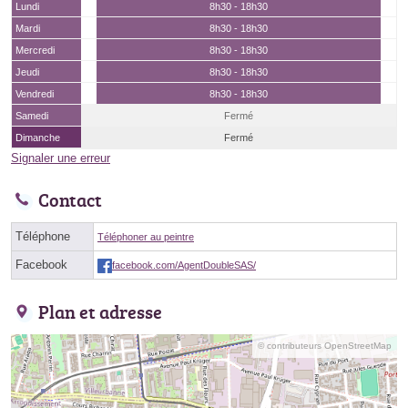
Lundi
8h30 - 18h30
Mardi
8h30 - 18h30
Mercredi
8h30 - 18h30
Jeudi
8h30 - 18h30
Vendredi
8h30 - 18h30
Samedi
Fermé
Dimanche
Fermé
Signaler une erreur
Contact
Téléphone
Téléphoner au peintre
Facebook
facebook.com/AgentDoubleSAS/
Plan et adresse
© contributeurs OpenStreetMap