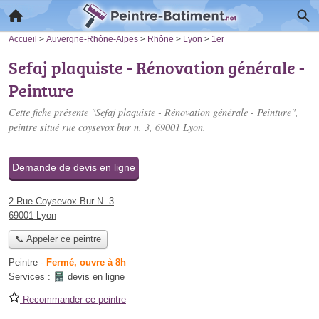
Accueil
>
Auvergne-Rhône-Alpes
>
Rhône
>
Lyon
>
1er
Sefaj plaquiste - Rénovation générale -
Peinture
Cette fiche présente "Sefaj plaquiste - Rénovation générale - Peinture",
peintre situé
rue coysevox bur n. 3
, 69001 Lyon.
Demande de devis en ligne
2 Rue Coysevox Bur N. 3
69001 Lyon
📞 Appeler ce peintre
Peintre
-
Fermé, ouvre à 8h
Services :
devis en ligne
Recommander ce peintre