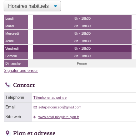
Lundi
8h - 18h30
Mardi
8h - 18h30
Mercredi
8h - 18h30
Jeudi
8h - 18h30
Vendredi
8h - 18h30
Samedi
8h - 18h30
Dimanche
Fermé
Signaler une erreur
Contact
Téléphone
Téléphoner au peintre
Email
sefajbatconceptⓐgmail.com
Site web
www.sefaj-plaquiste-lyon.fr
Plan et adresse