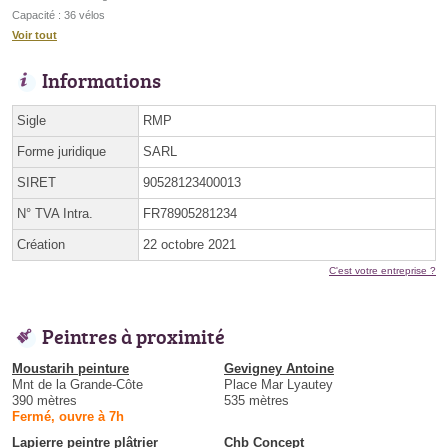
Capacité : 36 vélos
Voir tout
Informations
Sigle
RMP
Forme juridique
SARL
SIRET
90528123400013
N° TVA Intra.
FR78905281234
Création
22 octobre 2021
C'est votre entreprise ?
Peintres à proximité
Moustarih peinture
Gevigney Antoine
Mnt de la Grande-Côte
Place Mar Lyautey
390 mètres
535 mètres
Fermé, ouvre à 7h
Lapierre peintre plâtrier
Chb Concept