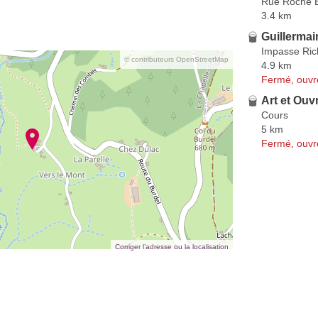
Rue Roche B
3.4 km
Guillermai
Impasse Ric
© contributeurs OpenStreetMap
4.9 km
Fermé, ouvr
Art et Ouv
Cours
5 km
Fermé, ouvr
Corriger l’adresse ou la localisation