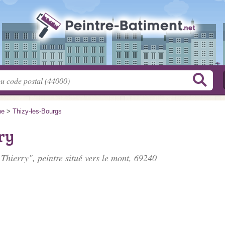
ne
>
Thizy-les-Bourgs
ry
Thierry", peintre situé
vers le mont
, 69240