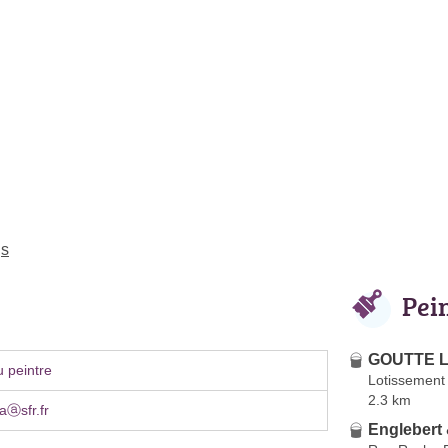
gs
Pei
GOUTTE L
 peintre
Lotissement
2.3 km
aⓐsfr.fr
Englebert 