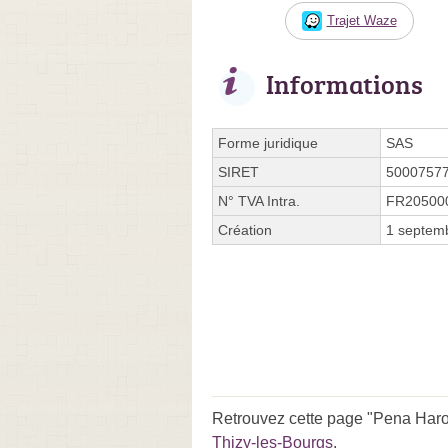
Trajet Waze
Informations
Forme juridique
SAS
SIRET
5000757
N° TVA Intra.
FR20500
Création
1 septem
Retrouvez cette page "Pena Haro 
Thizy-les-Bourgs
.