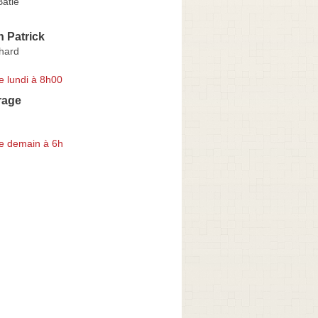
atie
n Patrick
hard
e lundi à 8h00
rage
e demain à 6h