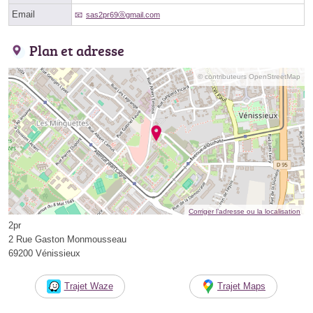
Email
sas2pr69ⓐgmail.com
Plan et adresse
© contributeurs OpenStreetMap
Corriger l’adresse ou la localisation
2pr
2 Rue Gaston Monmousseau
69200 Vénissieux
Trajet Waze
Trajet Maps