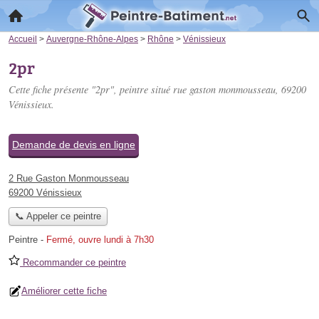
Accueil
>
Auvergne-Rhône-Alpes
>
Rhône
>
Vénissieux
2pr
Cette fiche présente "2pr", peintre situé
rue gaston monmousseau
, 69200
Vénissieux.
Demande de devis en ligne
2 Rue Gaston Monmousseau
69200 Vénissieux
📞 Appeler ce peintre
Peintre
-
Fermé, ouvre lundi à 7h30
Recommander ce peintre
Améliorer cette fiche