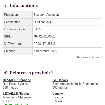
Informations
Prestation
Travaux d'isolation
Certification
Qualibat RGE
Forme juridique
SARL
SIRET
48742561300014
N° TVA Intra.
FR08487425613
Création
7 décembre 2005
C'est votre entreprise ?
Peintres à proximité
BESNIER Stéphane
GL Décors
Rue Félicité Gallois
Zone Artisanale Taille Bonnetable
655 mètres
900 mètres
LECAILLE Nicolas
Legeay
Allée de la Chesnaie
Beaufay
1.1 km
3.5 km
Ouvert jusqu'à 19h