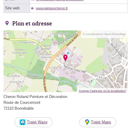
Site web
www.peinturecheron.fr
Plan et adresse
© contributeurs OpenStreetMap
Corriger l’adresse ou la localisation
Cheron Roland Peinture et Décoration
Route de Courcemont
72110 Bonnétable
Trajet Waze
Trajet Maps