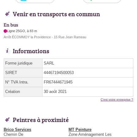
Venir en transports en commun
En bus
Ligne 25GO, à 83 m
Arrêt ÉCOMMOY la Providence - 15 Rue Jean Rameau
Informations
Forme juridique
SARL
SIRET
44467194500053
N° TVA Intra.
FR67444671945
Création
30 août 2021
C'est votre entreprise ?
Peintres à proximité
Brico Services
MT Peinture
Chemin De
Zone Aménagement Les