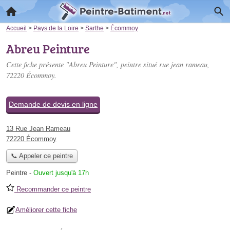
Accueil
>
Pays de la Loire
>
Sarthe
>
Écommoy
Abreu Peinture
Cette fiche présente "Abreu Peinture", peintre situé
rue jean rameau
,
72220 Écommoy.
Demande de devis en ligne
13 Rue Jean Rameau
72220 Écommoy
📞 Appeler ce peintre
Peintre
-
Ouvert jusqu'à 17h
Recommander ce peintre
Améliorer cette fiche