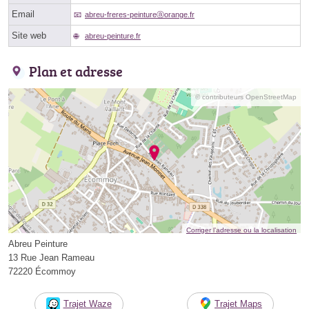
Email
abreu-freres-peintureⓐorange.fr
Site web
abreu-peinture.fr
Plan et adresse
© contributeurs OpenStreetMap
Corriger l’adresse ou la localisation
Abreu Peinture
13 Rue Jean Rameau
72220 Écommoy
Trajet Waze
Trajet Maps