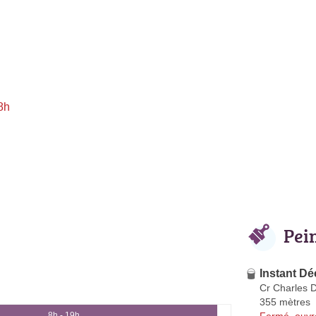
8h
Pei
Instant Dé
Cr Charles 
355 mètres
Fermé, ouvr
8h - 19h