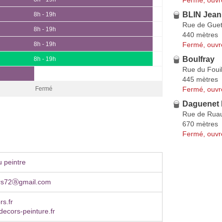
BLIN Jean
8h - 19h
Rue de Guet
8h - 19h
440 mètres
Fermé, ouvr
8h - 19h
Boulfray
8h - 19h
Rue du Foui
445 mètres
Fermé, ouvr
Fermé
Daguenet 
Rue de Rua
670 mètres
Fermé, ouvr
 peintre
rs72ⓐgmail.com
rs.fr
ecors-peinture.fr