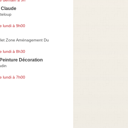
 Claude
teloup
e lundi à 9h00
llet Zone Aménagement Du
e lundi à 8h30
Peinture Décoration
udin
e lundi à 7h00