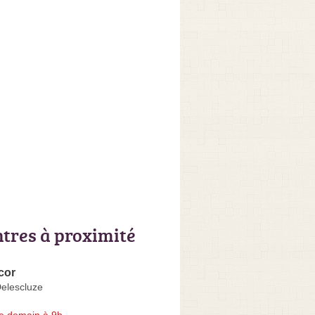
ntres à proximité
cor
Delescluze
e demain à 9h