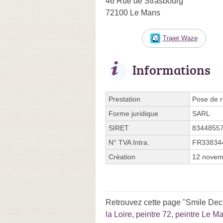
46 Rue de Strasbourg
72100 Le Mans
Trajet Waze
Informations
Prestation
Pose de r
Forme juridique
SARL
SIRET
8344855
N° TVA Intra.
FR33834
Création
12 novem
Retrouvez cette page "Smile Deco
la Loire
,
peintre 72
,
peintre Le M