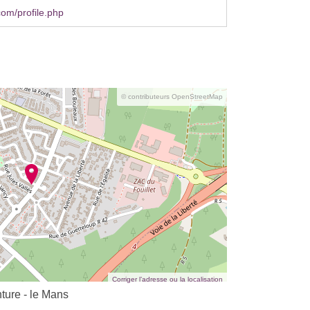
om/profile.php
© contributeurs OpenStreetMap
Corriger l’adresse ou la localisation
ture - le Mans