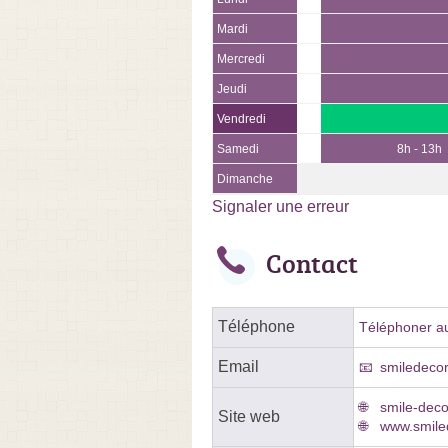
Mardi
Mercredi
Jeudi
Vendredi
Samedi
8h - 13h
Dimanche
Signaler une erreur
Contact
Téléphone
Téléphoner au
Email
smiledeco
smile-deco
Site web
www.smiled