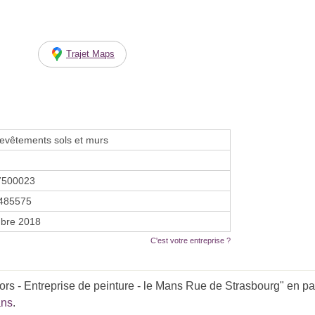
Trajet Maps
evêtements sols et murs
7500023
485575
bre 2018
C'est votre entreprise ?
rs - Entreprise de peinture - le Mans Rue de Strasbourg" en par
ans
.