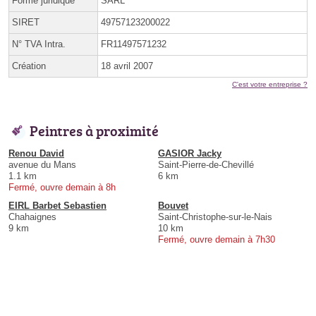
Forme juridique
SARL
SIRET
49757123200022
N° TVA Intra.
FR11497571232
Création
18 avril 2007
C'est votre entreprise ?
Peintres à proximité
Renou David
GASIOR Jacky
avenue du Mans
Saint-Pierre-de-Chevillé
1.1 km
6 km
Fermé, ouvre demain à 8h
EIRL Barbet Sebastien
Bouvet
Chahaignes
Saint-Christophe-sur-le-Nais
9 km
10 km
Fermé, ouvre demain à 7h30