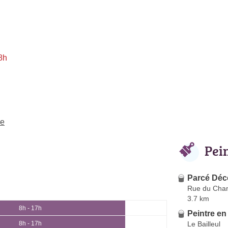
8h
he
Pei
Parcé Déc
Rue du Cha
3.7 km
8h - 17h
Peintre en
Le Bailleul
8h - 17h