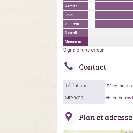
Mercredi
Jeudi
Vendredi
Samedi
Dimanche
Signaler une erreur
Contact
Téléphone
Téléphoner au
Site web
entboulay.f
Plan et adresse