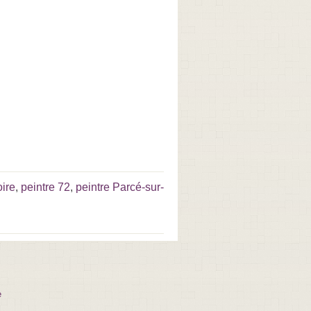
oire
,
peintre 72
,
peintre Parcé-sur-
e