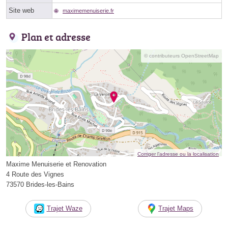
Site web
maximemenuiserie.fr
Plan et adresse
© contributeurs OpenStreetMap
Corriger l’adresse ou la localisation
Maxime Menuiserie et Renovation
4 Route des Vignes
73570 Brides-les-Bains
Trajet Waze
Trajet Maps