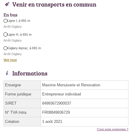
Venir en transports en commun
En bus
Ligne I, à 691 m
Arrêt Giglary
Ligne H, à 691 m
Arrêt Giglary
Giglary-lepraz, à 691 m
Arrêt Giglary
Voir tout
Informations
Enseigne
Maxime Menuiserie et Renovation
Forme juridique
Entrepreneur individuel
SIRET
84993672900037
N° TVA Intra.
FR08849936729
Création
1 août 2021
C'est votre entreprise ?