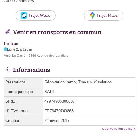
73000 Chambéry
Trajet Waze
Trajet Maps
Venir en transports en commun
En bus
Ligne 2, à 125 m
Arrêt Le Carré - 2866 Avenue des Landiers
Informations
Prestations
Rénovation immo, Travaux d'isolation
Forme juridique
SARL
SIRET
47974986300037
N° TVA Intra.
FR73479749863
Création
2 janvier 2017
C'est votre entreprise ?