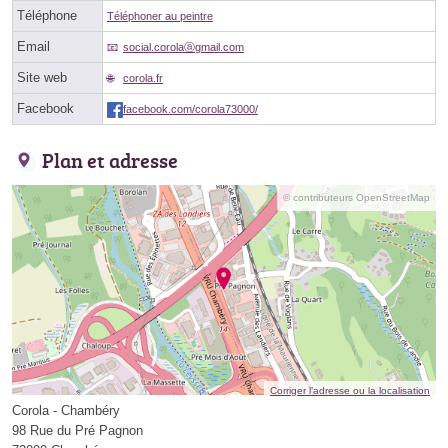
Téléphone
Téléphoner au peintre
Email
social.corolaⓐgmail.com
Site web
corola.fr
Facebook
facebook.com/corola73000/
Plan et adresse
© contributeurs OpenStreetMap
Corriger l’adresse ou la localisation
Corola - Chambéry
98 Rue du Pré Pagnon