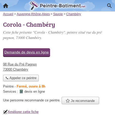
Accueil
>
Auvergne-Rhône-Alpes
>
Savoie
>
Chambéry
Corola - Chambéry
Cette fiche présente "Corola - Chambéry", peintre situé
rue du pré
pagnon
, 73000 Chambéry.
Demande de devis en ligne
98 Rue du Pré Pagnon
73000 Chambéry
📞 Appeler ce peintre
Peintre
-
Fermé, ouvre à 8h
Services :
devis en ligne
Une personne
recommande
ce peintre.
Je recommande
Améliorer cette fiche