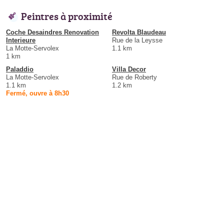
Peintres à proximité
Coche Desaindres Renovation
Revolta Blaudeau
Interieure
Rue de la Leysse
La Motte-Servolex
1.1 km
1 km
Paladdio
Villa Decor
La Motte-Servolex
Rue de Roberty
1.1 km
1.2 km
Fermé, ouvre à 8h30