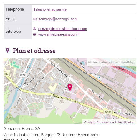
Téléphone
Téléphoner au peintre
Email
sonzogniⓐsonzogni-sa.fr
sonzognifreres.site-solocal.com
Site web
www.entreprise-sonzogni.fr
Plan et adresse
© contributeurs OpenStreetMap
Corriger l’adresse ou la localisation
Sonzogni Frères SA
Zone Industrielle du Parquet 73 Rue des Encombrés