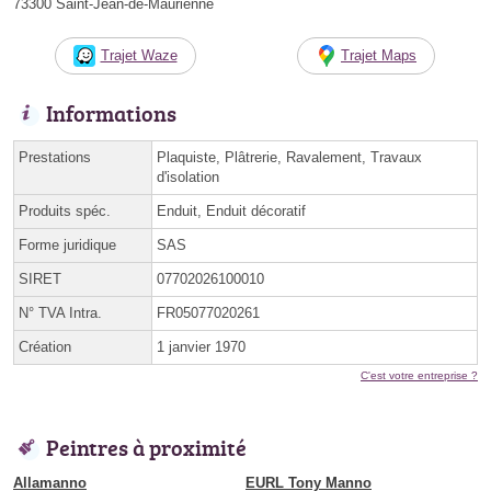
73300 Saint-Jean-de-Maurienne
Trajet Waze
Trajet Maps
Informations
Prestations
Plaquiste, Plâtrerie, Ravalement, Travaux
d'isolation
Produits spéc.
Enduit, Enduit décoratif
Forme juridique
SAS
SIRET
07702026100010
N° TVA Intra.
FR05077020261
Création
1 janvier 1970
C'est votre entreprise ?
Peintres à proximité
Allamanno
EURL Tony Manno