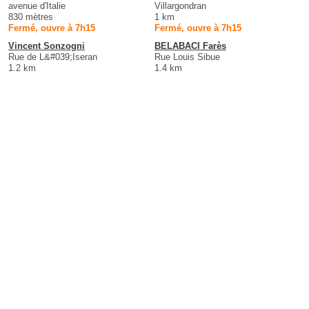
avenue d'Italie
Villargondran
830 mètres
1 km
Fermé, ouvre à 7h15
Fermé, ouvre à 7h15
Vincent Sonzogni
BELABACI Farès
Rue de L&#039;Iseran
Rue Louis Sibue
1.2 km
1.4 km