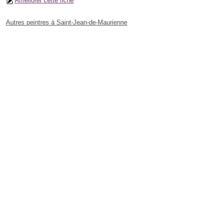
Améliorer cette fiche
Autres peintres à Saint-Jean-de-Maurienne