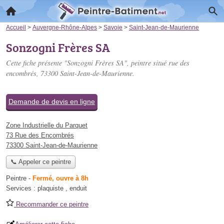
Accueil
>
Auvergne-Rhône-Alpes
>
Savoie
>
Saint-Jean-de-Maurienne
Sonzogni Frères SA
Cette fiche présente "Sonzogni Frères SA", peintre situé
rue des
encombrés
, 73300 Saint-Jean-de-Maurienne.
Demande de devis en ligne
Zone Industrielle du Parquet
73 Rue des Encombrés
73300 Saint-Jean-de-Maurienne
📞 Appeler ce peintre
Peintre
-
Fermé, ouvre à 8h
Services :
plaquiste
,
enduit
Recommander ce peintre