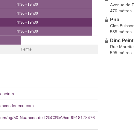
Avenue de 
7h30 - 19h30
470 mètres
7h30 - 19h30
Pnb
7h30 - 19h30
Clos Buisso
585 mètres
7h30 - 19h30
Dinc Peint
h
Rue Morette
Fermé
595 mètres
 peintre
ancesdedeco.com
.com/pg/50-Nuances-de-D%C3%A9co-9918178476