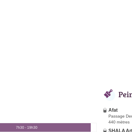
Pei
Afat
Passage Den
440 mètres
7h30 - 19h30
SHALA Ar