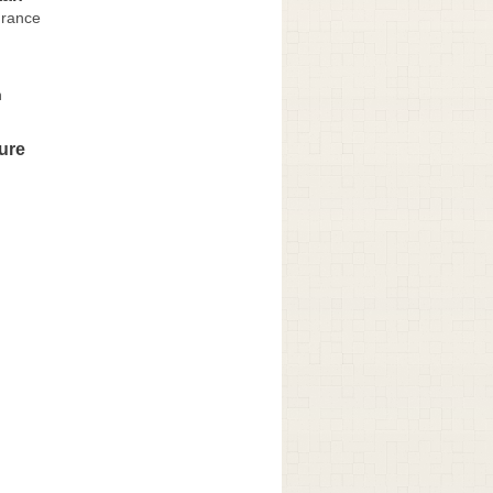
France
n
ure