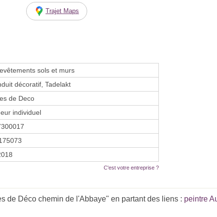
Trajet Maps
evêtements sols et murs
duit décoratif, Tadelakt
es de Deco
eur individuel
7300017
175073
2018
C'est votre entreprise ?
s de Déco chemin de l'Abbaye" en partant des liens :
peintre 