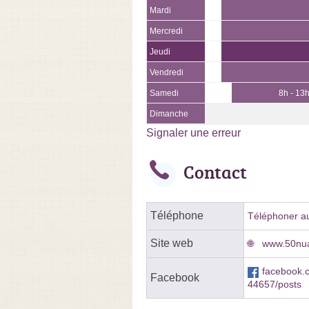
Mardi
Mercredi
Jeudi
Vendredi
Samedi
8h - 13
Dimanche
Signaler une erreur
Contact
Téléphone
Téléphoner au
Site web
www.50nu
facebook
Facebook
44657/posts