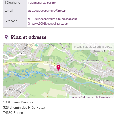
Téléphone
Téléphoner au peintre
Email
1001ideespeintureⓐfree.fr
1001ideespeinture.site-solocal.com
Site web
www.1001ideespeinture.com
Plan et adresse
© contributeurs OpenStreetMap
Corriger l’adresse ou la localisation
1001 Idées Peinture
328 chemin des Prés Potex
74380 Bonne