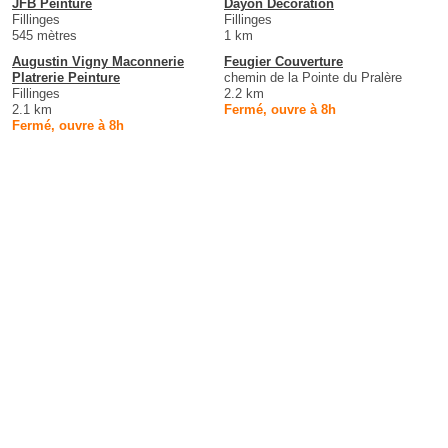
JFB Peinture
Dayon Décoration
Fillinges
Fillinges
545 mètres
1 km
Augustin Vigny Maconnerie
Feugier Couverture
Platrerie Peinture
chemin de la Pointe du Pralère
Fillinges
2.2 km
2.1 km
Fermé, ouvre à 8h
Fermé, ouvre à 8h