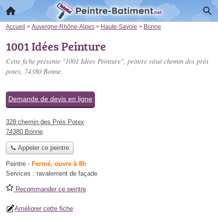
Accueil
>
Auvergne-Rhône-Alpes
>
Haute-Savoie
>
Bonne
1001 Idées Peinture
Cette fiche présente "1001 Idées Peinture", peintre situé
chemin des prés
potex
, 74380 Bonne.
Demande de devis en ligne
328 chemin des Prés Potex
74380 Bonne
📞 Appeler ce peintre
Peintre
-
Fermé, ouvre à 8h
Services :
ravalement de façade
Recommander ce peintre
Améliorer cette fiche