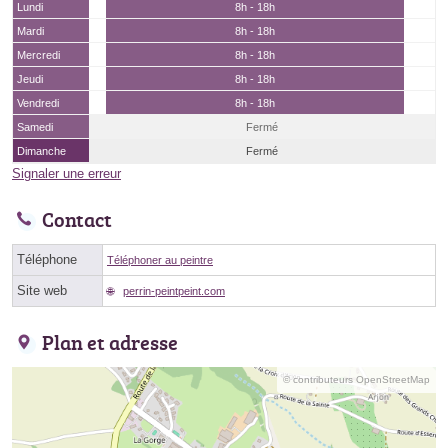
Lundi
8h - 18h
Mardi
8h - 18h
Mercredi
8h - 18h
Jeudi
8h - 18h
Vendredi
8h - 18h
Samedi
Fermé
Dimanche
Fermé
Signaler une erreur
Contact
Téléphone
Téléphoner au peintre
Site web
perrin-peintpeint.com
Plan et adresse
© contributeurs OpenStreetMap