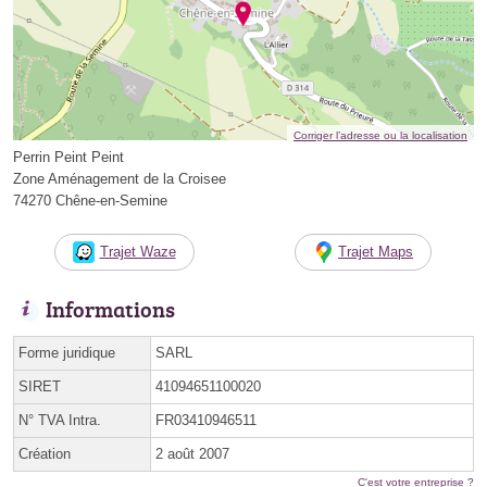
Corriger l’adresse ou la localisation
Perrin Peint Peint
Zone Aménagement de la Croisee
74270 Chêne-en-Semine
Trajet Waze
Trajet Maps
Informations
Forme juridique
SARL
SIRET
41094651100020
N° TVA Intra.
FR03410946511
Création
2 août 2007
C'est votre entreprise ?