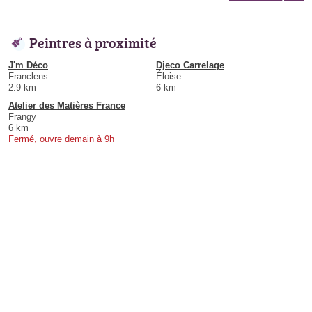
Peintres à proximité
J'm Déco
Djeco Carrelage
Franclens
Éloise
2.9 km
6 km
Atelier des Matières France
Frangy
6 km
Fermé, ouvre demain à 9h