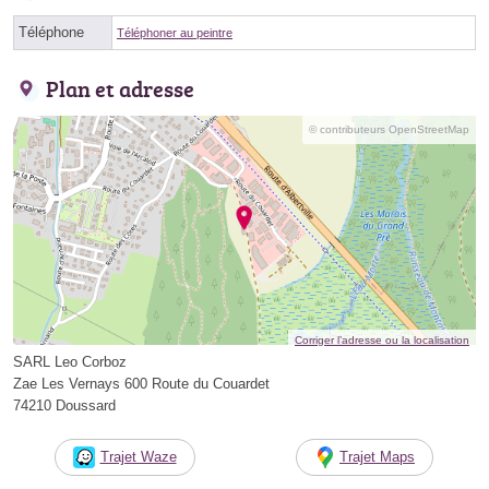
Téléphone
Téléphoner au peintre
Plan et adresse
© contributeurs OpenStreetMap
Corriger l’adresse ou la localisation
SARL Leo Corboz
Zae Les Vernays 600 Route du Couardet
74210 Doussard
Trajet Waze
Trajet Maps