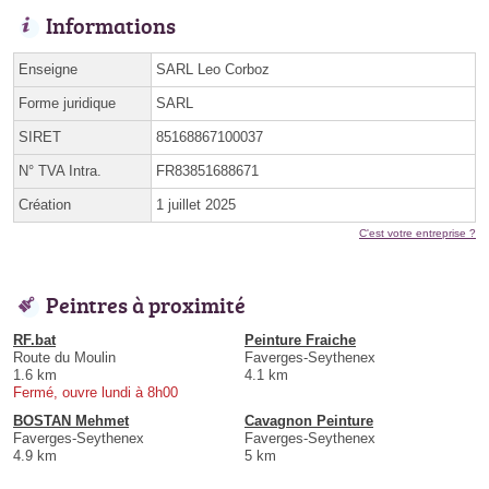
Informations
Enseigne
SARL Leo Corboz
Forme juridique
SARL
SIRET
85168867100037
N° TVA Intra.
FR83851688671
Création
1 juillet 2025
C'est votre entreprise ?
Peintres à proximité
RF.bat
Peinture Fraiche
Route du Moulin
Faverges-Seythenex
1.6 km
4.1 km
Fermé, ouvre lundi à 8h00
BOSTAN Mehmet
Cavagnon Peinture
Faverges-Seythenex
Faverges-Seythenex
4.9 km
5 km