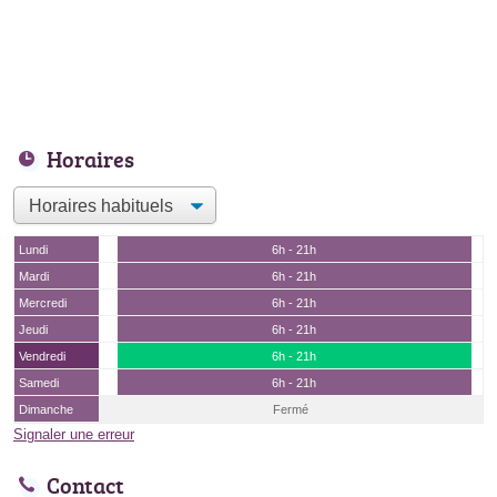
Horaires
Lundi
6h - 21h
Mardi
6h - 21h
Mercredi
6h - 21h
Jeudi
6h - 21h
Vendredi
6h - 21h
Samedi
6h - 21h
Dimanche
Fermé
Signaler une erreur
Contact