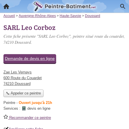
Accueil
>
Auvergne-Rhône-Alpes
>
Haute-Savoie
>
Doussard
SARL Leo Corboz
Cette fiche présente "SARL Leo Corboz", peintre situé
route du couardet
,
74210 Doussard.
Demande de devis en ligne
Zae Les Vernays
600 Route du Couardet
74210 Doussard
📞 Appeler ce peintre
Peintre
-
Ouvert jusqu'à 21h
Services :
devis en ligne
Recommander ce peintre