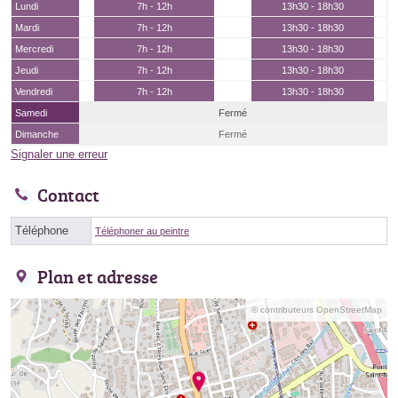
Lundi
7h - 12h
13h30 - 18h30
Mardi
7h - 12h
13h30 - 18h30
Mercredi
7h - 12h
13h30 - 18h30
Jeudi
7h - 12h
13h30 - 18h30
Vendredi
7h - 12h
13h30 - 18h30
Samedi
Fermé
Dimanche
Fermé
Signaler une erreur
Contact
Téléphone
Téléphoner au peintre
Plan et adresse
© contributeurs OpenStreetMap