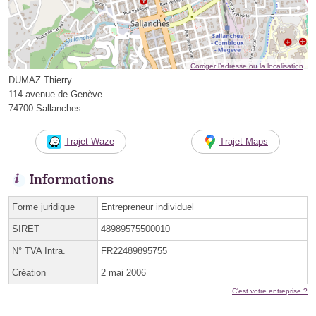
Corriger l’adresse ou la localisation
DUMAZ Thierry
114 avenue de Genève
74700 Sallanches
Trajet Waze
Trajet Maps
Informations
Forme juridique
Entrepreneur individuel
SIRET
48989575500010
N° TVA Intra.
FR22489895755
Création
2 mai 2006
C'est votre entreprise ?