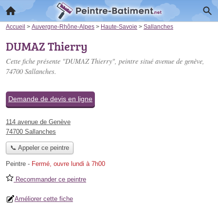
Accueil
>
Auvergne-Rhône-Alpes
>
Haute-Savoie
>
Sallanches
DUMAZ Thierry
Cette fiche présente "DUMAZ Thierry", peintre situé
avenue de genève
,
74700 Sallanches.
Demande de devis en ligne
114 avenue de Genève
74700 Sallanches
📞 Appeler ce peintre
Peintre
-
Fermé, ouvre lundi à 7h00
Recommander ce peintre
Améliorer cette fiche