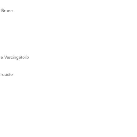
d Brune
ue Vercingétorix
brouste