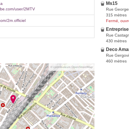
Ms15
ma
ube.com/user/2MTV
Rue Georges
315 mètres
om/2m.officiel
Fermé, ouvr
Entrepris
Rue Castag
430 mètres
Deco Ama
Rue Gergov
460 mètres
© contributeurs OpenStreetMap