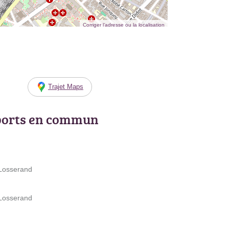
Corriger l’adresse ou la localisation
Trajet Maps
ports en commun
 Losserand
 Losserand