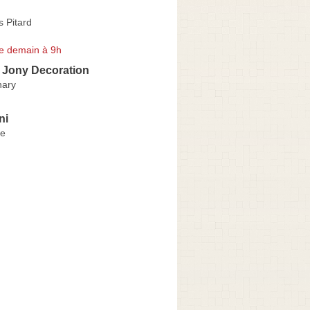
 Pitard
e demain à 9h
e Jony Decoration
nary
ni
ie