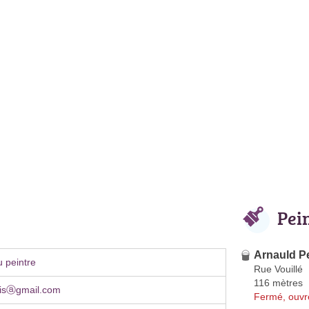
Pei
Arnauld P
 peintre
Rue Vouillé
116 mètres
isⓐgmail.com
Fermé, ouvr