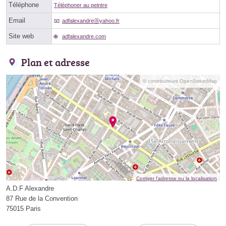
Téléphone
Téléphoner au peintre
Email
adfalexandreⓐyahoo.fr
Site web
adfalexandre.com
Plan et adresse
© contributeurs OpenStreetMap
Corriger l’adresse ou la localisation
A.D.F Alexandre
87 Rue de la Convention
75015 Paris