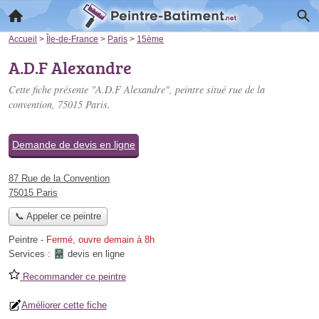
Accueil
>
Île-de-France
>
Paris
>
15ème
A.D.F Alexandre
Cette fiche présente "A.D.F Alexandre", peintre situé
rue de la
convention
, 75015 Paris.
Demande de devis en ligne
87 Rue de la Convention
75015 Paris
📞 Appeler ce peintre
Peintre
-
Fermé, ouvre demain à 8h
Services :
devis en ligne
Recommander ce peintre
Améliorer cette fiche