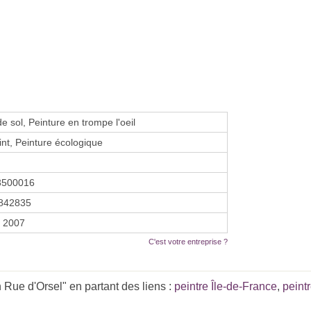
e sol, Peinture en trompe l'oeil
int, Peinture écologique
3500016
842835
r 2007
C'est votre entreprise ?
Rue d'Orsel" en partant des liens :
peintre Île-de-France
,
peint