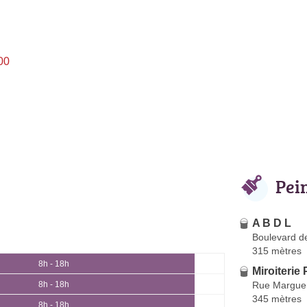
00
Pei
A B D L
Boulevard d
315 mètres
8h - 18h
Miroiterie
Rue Marguer
8h - 18h
345 mètres
8h - 18h