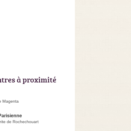
ntres à proximité
e Magenta
 Parisienne
ite de Rochechouart