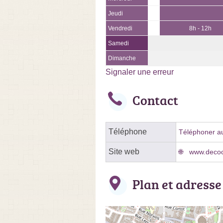
Jeudi
Vendredi
8h - 12h
Samedi
Dimanche
Signaler une erreur
Contact
Téléphone
Téléphoner au
Site web
www.decoc
Plan et adresse