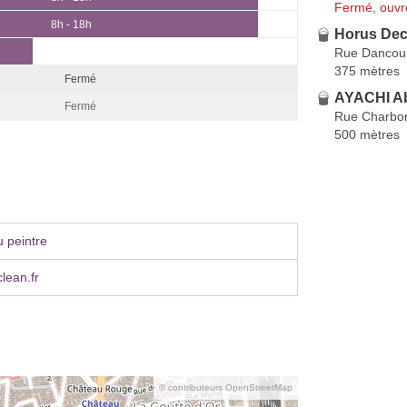
Fermé, ouvr
8h - 18h
Horus Dec
Rue Dancou
375 mètres
Fermé
AYACHI Ab
Fermé
Rue Charbo
500 mètres
 peintre
lean.fr
© contributeurs OpenStreetMap