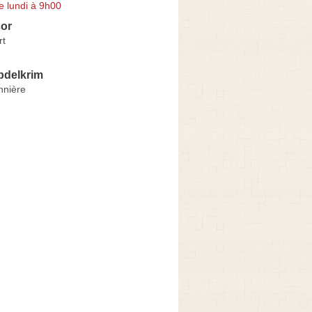
e lundi à 9h00
or
rt
delkrim
nnière