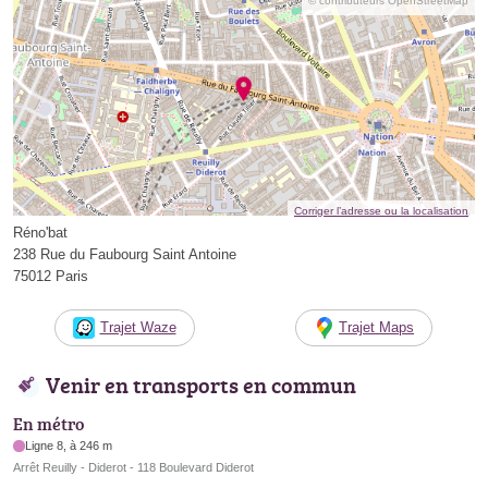
© contributeurs OpenStreetMap
Corriger l’adresse ou la localisation
Réno'bat
238 Rue du Faubourg Saint Antoine
75012 Paris
Trajet Waze
Trajet Maps
Venir en transports en commun
En métro
Ligne 8, à 246 m
Arrêt Reuilly - Diderot - 118 Boulevard Diderot