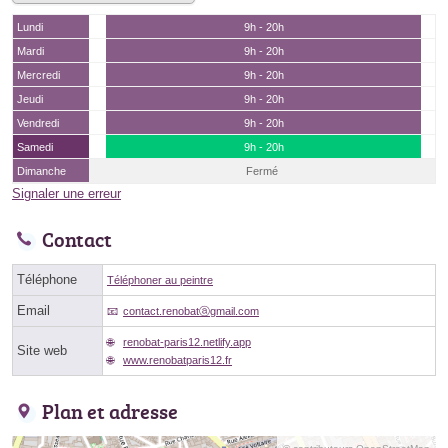
Lundi
9h - 20h
Mardi
9h - 20h
Mercredi
9h - 20h
Jeudi
9h - 20h
Vendredi
9h - 20h
Samedi
9h - 20h
Dimanche
Fermé
Signaler une erreur
Contact
Téléphone
Téléphoner au peintre
Email
contact.renobatⓐgmail.com
renobat-paris12.netlify.app
Site web
www.renobatparis12.fr
Plan et adresse