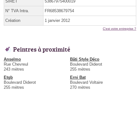
SIRET
53867975400019
N° TVA Intra.
FR68538679754
Création
1 janvier 2012
C'est votre entreprise ?
Peintres à proximité
Anselmo
Bâti Style Déco
Rue Chevreul
Boulevard Diderot
243 mètres
255 mètres
Etgb
Erni Bat
Boulevard Diderot
Boulevard Voltaire
255 mètres
270 mètres