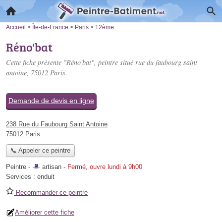
Accueil
>
Île-de-France
>
Paris
>
12ème
Réno'bat
Cette fiche présente "Réno'bat", peintre situé
rue du faubourg saint
antoine
, 75012 Paris.
Demande de devis en ligne
238 Rue du Faubourg Saint Antoine
75012 Paris
📞 Appeler ce peintre
Peintre -
artisan
-
Fermé, ouvre lundi à 9h00
Services :
enduit
Recommander ce peintre
Améliorer cette fiche