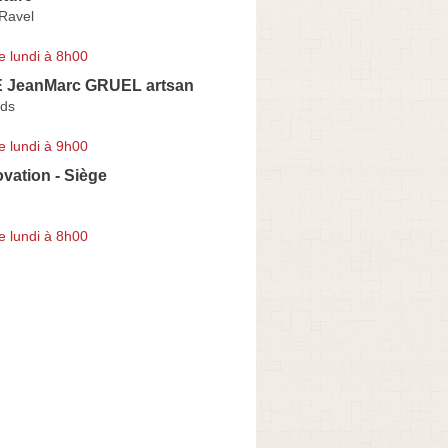
 Ravel
e lundi à 8h00
 JeanMarc GRUEL artsan
ids
e lundi à 9h00
vation - Siège
e lundi à 8h00