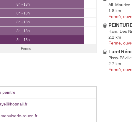
All. Maurice
8h - 18h
1.8 km
8h - 18h
Fermé, ouvr
8h - 18h
PEINTURE
Ham. Des N
8h - 18h
2.2 km
8h - 18h
Fermé, ouvr
Fermé
Lurel Réno
Pissy-Pôville
2.7 km
Fermé, ouvr
 peintre
iayeⓐhotmail.fr
menuiserie-rouen.fr