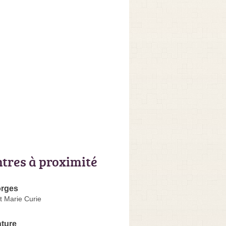
ntres à proximité
orges
t Marie Curie
nture