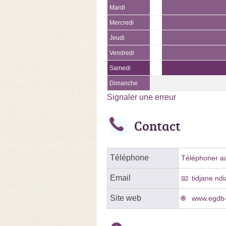
Mardi
Mercredi
Jeudi
Vendredi
Samedi
Dimanche
Signaler une erreur
Contact
Téléphone
Téléphoner au
Email
tidjane.nd
Site web
www.egdb-