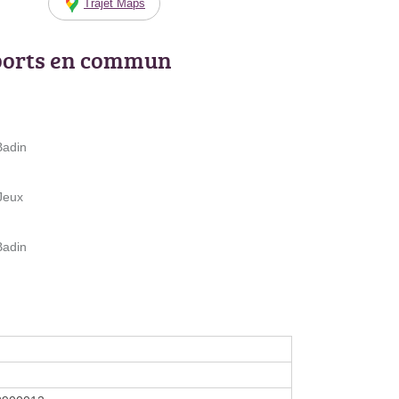
Trajet Maps
ports en commun
Badin
Jeux
Badin