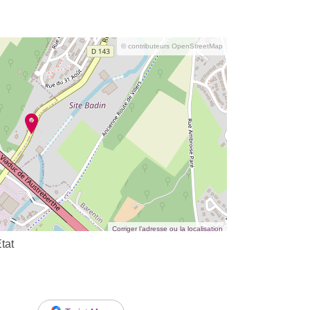
© contributeurs OpenStreetMap
Corriger l’adresse ou la localisation
tat