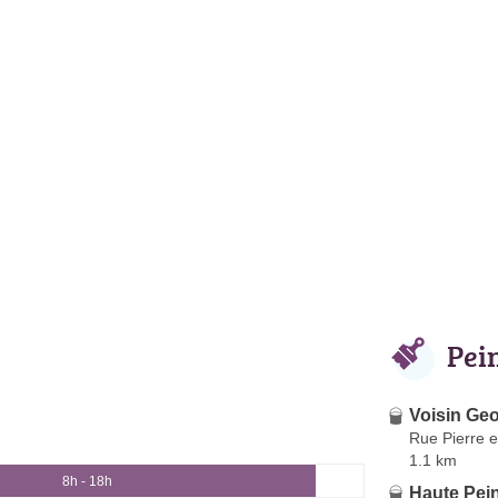
Pei
Voisin Ge
Rue Pierre e
1.1 km
8h - 18h
Haute Pei