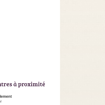
ntres à proximité
lement
l