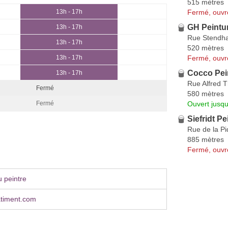
515 mètres
Fermé, ouvr
13h - 17h
GH Peintu
13h - 17h
Rue Stendha
13h - 17h
520 mètres
Fermé, ouvr
13h - 17h
Cocco Pei
13h - 17h
Rue Alfred T
Fermé
580 mètres
Ouvert jusqu
Fermé
Siefridt Pe
Rue de la 
885 mètres
Fermé, ouvr
 peintre
timent.com