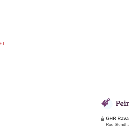
30
Pei
GHR Rava
Rue Stendha