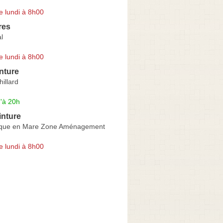
e lundi à 8h00
res
l
e lundi à 8h00
nture
hillard
'à 20h
inture
Pique en Mare Zone Aménagement
e lundi à 8h00