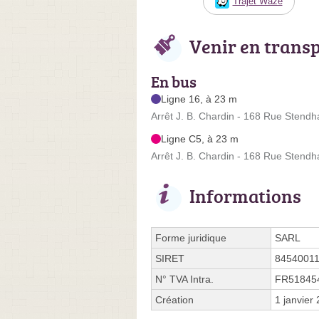
Trajet Waze
Venir en trans
En bus
Ligne 16, à 23 m
Arrêt J. B. Chardin - 168 Rue Stendh
Ligne C5, à 23 m
Arrêt J. B. Chardin - 168 Rue Stendh
Informations
Forme juridique
SARL
SIRET
8454001
N° TVA Intra.
FR51845
Création
1 janvier