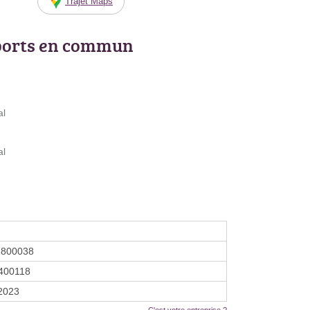
Trajet Maps
ports en commun
al
al
1800038
400118
 2023
C'est votre entreprise ?