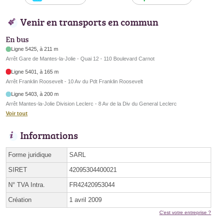
Venir en transports en commun
En bus
Ligne 5425, à 211 m
Arrêt Gare de Mantes-la-Jolie - Quai 12 - 110 Boulevard Carnot
Ligne 5401, à 165 m
Arrêt Franklin Roosevelt - 10 Av du Pdt Franklin Roosevelt
Ligne 5403, à 200 m
Arrêt Mantes-la-Jolie Division Leclerc - 8 Av de la Div du General Leclerc
Voir tout
Informations
Forme juridique
SARL
SIRET
42095304400021
N° TVA Intra.
FR42420953044
Création
1 avril 2009
C'est votre entreprise ?