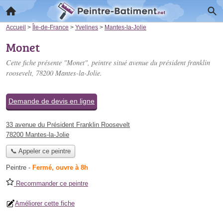
Accueil
>
Île-de-France
>
Yvelines
>
Mantes-la-Jolie
Monet
Cette fiche présente "Monet", peintre situé
avenue du président franklin
roosevelt
, 78200 Mantes-la-Jolie.
Demande de devis en ligne
33 avenue du Président Franklin Roosevelt
78200 Mantes-la-Jolie
📞 Appeler ce peintre
Peintre
-
Fermé, ouvre à 8h
Recommander ce peintre
Améliorer cette fiche