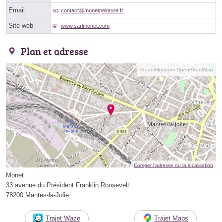
Email
contactⓐmonetpeinture.fr
Site web
www.sarlmonet.com
Plan et adresse
© contributeurs OpenStreetMap
Corriger l’adresse ou la localisation
Monet
33 avenue du Président Franklin Roosevelt
78200 Mantes-la-Jolie
Trajet Waze
Trajet Maps