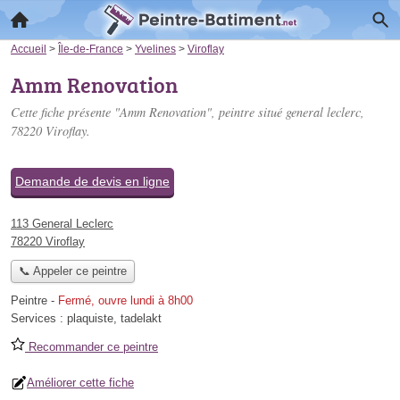
Accueil
>
Île-de-France
>
Yvelines
>
Viroflay
Amm Renovation
Cette fiche présente "Amm Renovation", peintre situé
general leclerc
,
78220 Viroflay.
Demande de devis en ligne
113 General Leclerc
78220 Viroflay
📞 Appeler ce peintre
Peintre
-
Fermé, ouvre lundi à 8h00
Services :
plaquiste
,
tadelakt
Recommander ce peintre
Améliorer cette fiche