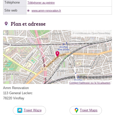
Téléphone
Téléphoner au peintre
Site web
www.amm-renovation.fr
Plan et adresse
© contributeurs OpenStreetMap
Corriger l’adresse ou la localisation
Amm Renovation
113 General Leclerc
78220 Viroflay
Trajet Waze
Trajet Maps