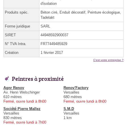
d'isolation
Produits spéc.
Béton ciré, Enduit décoratif, Peinture écologique,
Tadelakt
Forme juridique
SARL
SIRET
44948592900037
N° TVA Intra.
FR77449485929
Création
1 février 2017
C'est votre entreprise ?
Peintres à proximité
Agnr Renov
Renov'Factory
Av. Henri Welschinger
Versailles
610 mètres
680 mètres
Fermé, ouvre lundi à 8h00
Fermé, ouvre lundi à 8h00
Société Pierre Mallez
S.M.D
Versailles
Versailles
830 mètres
1 km
Fermé, ouvre lundi à 7h00