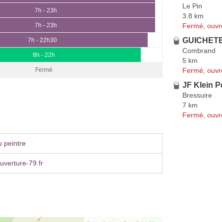
Le Pin
7h - 23h
3.8 km
Fermé, ouvr
7h - 23h
GUICHETE
7h - 22h30
Combrand
8h - 22h
5 km
Fermé, ouvr
Fermé
JF Klein P
Bressuire
7 km
Fermé, ouvr
 peintre
ouverture-79.fr