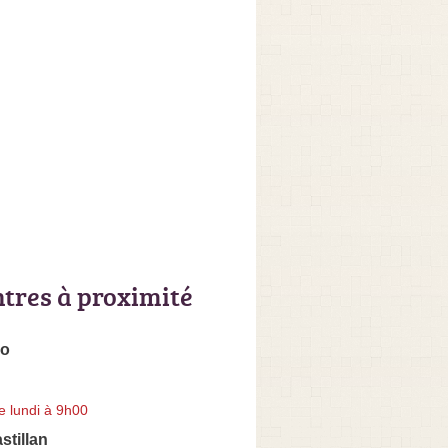
ntres à proximité
co
e lundi à 9h00
tillan