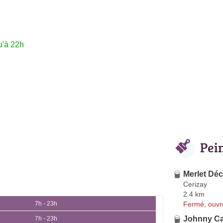
u'à 22h
Pei
Merlet Dé
Cerizay
2.4 km
Fermé, ouvr
7h - 23h
Johnny Cas
7h - 23h