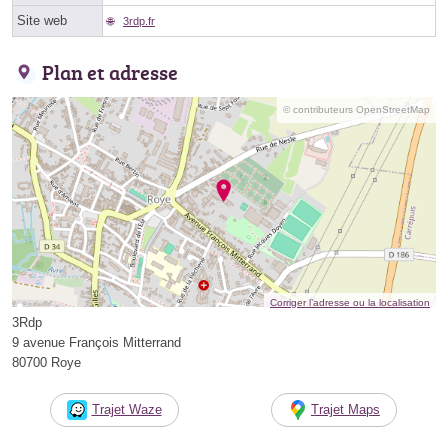
Site web
3rdp.fr
Plan et adresse
© contributeurs OpenStreetMap
Corriger l’adresse ou la localisation
3Rdp
9 avenue François Mitterrand
80700 Roye
Trajet Waze
Trajet Maps