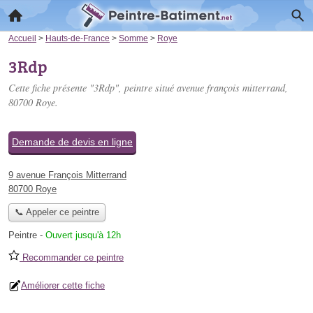
Accueil
>
Hauts-de-France
>
Somme
>
Roye
3Rdp
Cette fiche présente "3Rdp", peintre situé
avenue françois mitterrand
,
80700 Roye.
Demande de devis en ligne
9 avenue François Mitterrand
80700 Roye
📞 Appeler ce peintre
Peintre
-
Ouvert jusqu'à 12h
Recommander ce peintre
Améliorer cette fiche