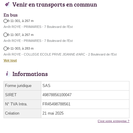
Venir en transports en commun
En bus
8-11-301, à 267 m
Arrêt ROYE - PRIMAIRES - 7 Boulevard de l’Est
8-11-307, à 267 m
Arrêt ROYE - PRIMAIRES - 7 Boulevard de l’Est
8-11-303, à 283 m
Arrêt ROYE - COLLEGE ECOLE PRIVE JEANNE d'ARC - 2 Boulevard de l’Est
Voir tout
Informations
Forme juridique
SAS
SIRET
49878856100047
N° TVA Intra.
FR45498788561
Création
21 mai 2025
C'est votre entreprise ?