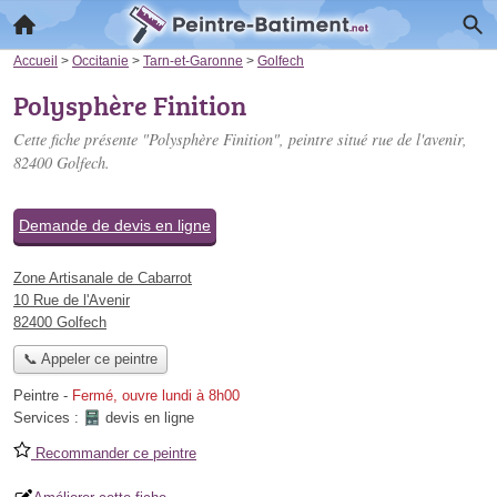
Accueil
>
Occitanie
>
Tarn-et-Garonne
>
Golfech
Polysphère Finition
Cette fiche présente "Polysphère Finition", peintre situé
rue de l'avenir
,
82400 Golfech.
Demande de devis en ligne
Zone Artisanale de Cabarrot
10 Rue de l'Avenir
82400 Golfech
📞 Appeler ce peintre
Peintre
-
Fermé, ouvre lundi à 8h00
Services :
devis en ligne
Recommander ce peintre