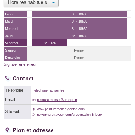
Lundi
8h - 18h30
Mardi
8h - 18h30
Mercredi
8h - 18h30
Jeudi
8h - 18h30
Vendredi
8h - 12h
Samedi
Fermé
Dimanche
Fermé
Signaler une erreur
Contact
Téléphone
Téléphoner au peintre
Email
peinture.monsetⓐorange.fr
www.peinturemonsetgaetan.com
Site web
polyspheretravaux.com/presentation-finition/
Plan et adresse