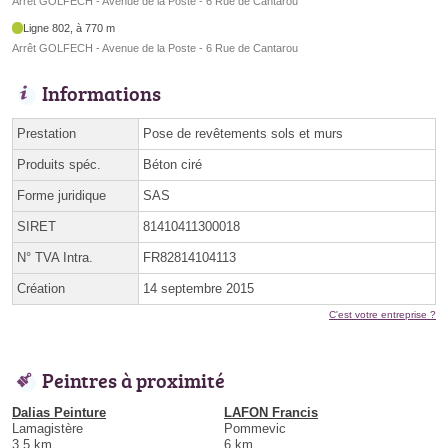
Arrêt GOLFECH - Avenue de la Poste - 6 Rue de Cantarou
Ligne 802, à 770 m
Arrêt GOLFECH - Avenue de la Poste - 6 Rue de Cantarou
Informations
Prestation
Pose de revêtements sols et murs
Produits spéc.
Béton ciré
Forme juridique
SAS
SIRET
81410411300018
N° TVA Intra.
FR82814104113
Création
14 septembre 2015
C'est votre entreprise ?
Peintres à proximité
Dalias Peinture
LAFON Francis
Lamagistère
Pommevic
3.5 km
6 km