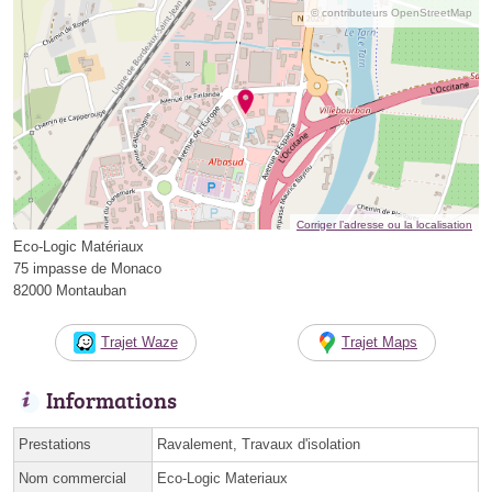
© contributeurs OpenStreetMap
Corriger l’adresse ou la localisation
Eco-Logic Matériaux
75 impasse de Monaco
82000 Montauban
Trajet Waze
Trajet Maps
Informations
Prestations
Ravalement, Travaux d'isolation
Nom commercial
Eco-Logic Materiaux