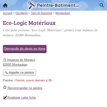
Accueil
>
Occitanie
>
Tarn-et-Garonne
>
Montauban
Eco-Logic Matériaux
Cette fiche présente "Eco-Logic Matériaux", peintre situé
impasse de
monaco
, 82000 Montauban.
Demande de devis en ligne
75 impasse de Monaco
82000 Montauban
📞 Appeler ce peintre
Peintre
-
Fermé, ouvre demain à 8h
Recommander ce peintre
Améliorer cette fiche