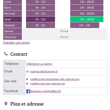
Lundi
8h - 12h
14h - 18h30
Mardi
8h - 12h
14h - 18h30
Mercredi
8h - 12h
14h - 18h30
Jeudi
8h - 12h
14h - 18h30
Vendredi
8h - 12h
14h - 18h
Samedi
Fermé
Dimanche
Fermé
Signaler une erreur
Contact
Téléphone
Téléphoner au peintre
Email
tradi-face82ⓐorange.fr
tradifacesarl-montauban.site-solocal.com
Site web
tradifacesarl.site-solocal.com
Facebook
facebook.com/tradiface31
Plan et adresse