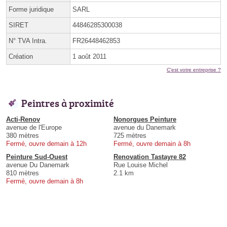
Forme juridique
SARL
SIRET
44846285300038
N° TVA Intra.
FR26448462853
Création
1 août 2011
C'est votre entreprise ?
Peintres à proximité
Acti-Renov
Nonorgues Peinture
avenue de l'Europe
avenue du Danemark
380 mètres
725 mètres
Fermé, ouvre demain à 12h
Fermé, ouvre demain à 8h
Peinture Sud-Ouest
Renovation Tastayre 82
avenue Du Danemark
Rue Louise Michel
810 mètres
2.1 km
Fermé, ouvre demain à 8h