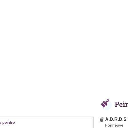
Pei
A.D.R.D.S
 peintre
Fonneuve