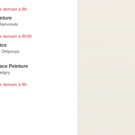
e demain à 8h
inture
Ramonets
e demain à 8h30
ice
 Delpouys
ace Peinture
ligry
e demain à 8h