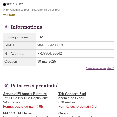
SR110, à 327 m
Arrêt Chemin la Tour - 551 Chemin de la Tour
Voir tout
Informations
Forme juridique
SAS
SIRET
90475564200033
N° TVA Intra.
FR37904755642
Création
30 mai 2025
C'est votre entreprise ?
Peintres à proximité
Arc-en-ciEl Varois Peinture
Tek Concept Sud
1er Ét 62 Bis Rue République
chemin de Gigeri
595 mètres
670 mètres
Fermé, ouvre demain à 8h
Fermé, ouvre demain à 8h
MAZZOTTA Denis
Giraud