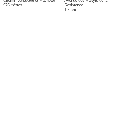
Chemin Bonavaou et Machotte
Avenue des Martyrs de la
975 mètres
Resistance
1.4 km