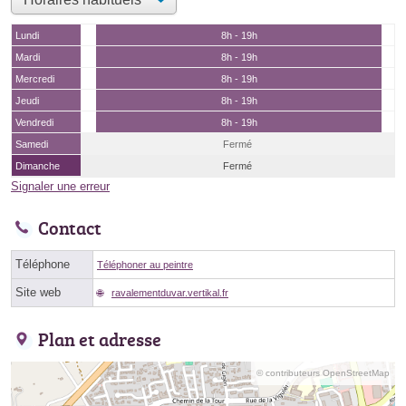
Lundi
8h - 19h
Mardi
8h - 19h
Mercredi
8h - 19h
Jeudi
8h - 19h
Vendredi
8h - 19h
Samedi
Fermé
Dimanche
Fermé
Signaler une erreur
Contact
Téléphone
Téléphoner au peintre
Site web
ravalementduvar.vertikal.fr
Plan et adresse
© contributeurs OpenStreetMap