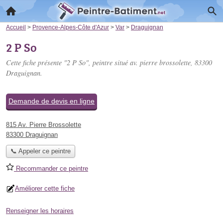
Accueil
>
Provence-Alpes-Côte d'Azur
>
Var
>
Draguignan
2 P So
Cette fiche présente "2 P So", peintre situé
av. pierre brossolette
, 83300
Draguignan.
Demande de devis en ligne
815 Av. Pierre Brossolette
83300 Draguignan
📞 Appeler ce peintre
Recommander ce peintre
Améliorer cette fiche
Renseigner les horaires