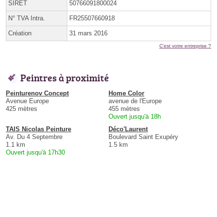
SIRET
50766091800024
N° TVA Intra.
FR25507660918
Création
31 mars 2016
C'est votre entreprise ?
Peintres à proximité
Peinturenov Concept
Home Color
Avenue Europe
avenue de l'Europe
425 mètres
455 mètres
Ouvert jusqu'à 18h
TAIS Nicolas Peinture
Déco'Laurent
Av. Du 4 Septembre
Boulevard Saint Exupéry
1.1 km
1.5 km
Ouvert jusqu'à 17h30