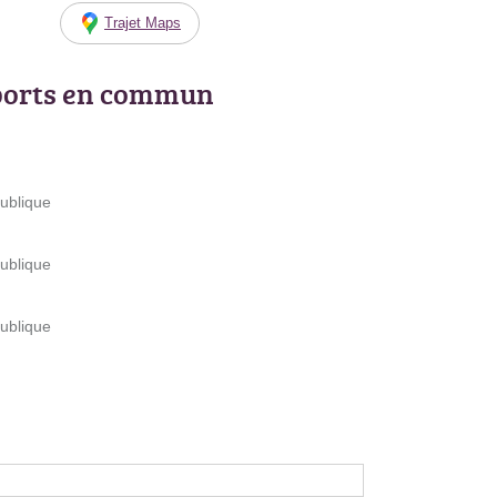
Trajet Maps
ports en commun
publique
publique
publique