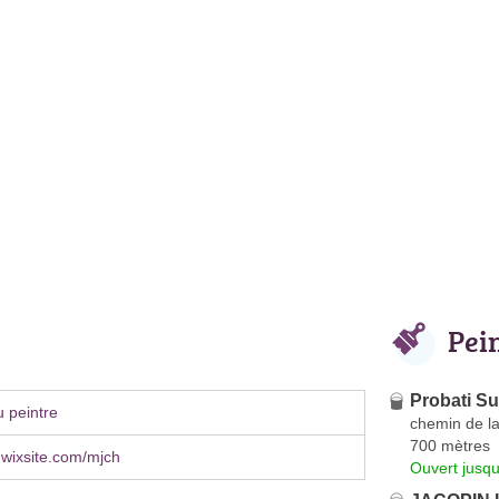
Pei
Probati S
 peintre
chemin de la
700 mètres
.wixsite.com/mjch
Ouvert jusq