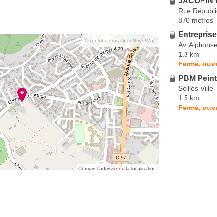
JACOPIN L
Rue Républ
870 mètres
Entrepris
© contributeurs OpenStreetMap
Av. Alphonse
1.3 km
Fermé, ouvr
PBM Peint
Solliès-Ville
1.5 km
Fermé, ouvr
Corriger l’adresse ou la localisation