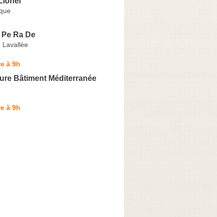
ionel
ique
e Pe Ra De
 Lavallée
e à 9h
ure Bâtiment Méditerranée
e à 9h