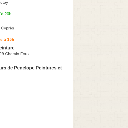
utey
'à 20h
 Cyprès
e à 15h
einture
029 Chemin Foux
rs de Penelope Peintures et