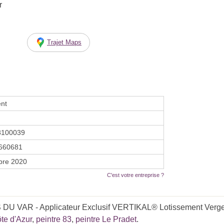
r
Trajet Maps
nt
8100039
660681
bre 2020
C'est votre entreprise ?
DU VAR - Applicateur Exclusif VERTIKAL® Lotissement Verger
te d'Azur
,
peintre 83
,
peintre Le Pradet
.