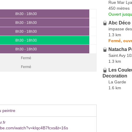
Rue Mar Lya
450 mètres
Ouvert jusqu
8h30 - 18h30
Abc Déco
8h30 - 18h30
impasse des
8h30 - 18h30
1.3 km
Fermé, ouvr
8h30 - 18h30
Natacha P
8h30 - 18h30
Saint Avy 1
Fermé
1.3 km
Fermé
Les Couleu
Decoration
La Garde
1.6 km
 peintre
r.fr
be.com/watch?v=kIqc4B7fcxs&t=16s