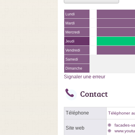
Lundi
Mardi
Mercredi
Jeudi
Vendredi
Samedi
Dimanche
Signaler une erreur
Contact
Téléphone
Téléphoner au
facades-va
Site web
www.youtu