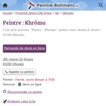
Accueil
>
Provence-Alpes-Côte d'Azur
>
Var
>
Ollioules
Peintre : Khrôma
Cette fiche présente "Peintre : Khrôma", peintre situé
chemin dr nivière
,
83190 Ollioules.
Demande de devis en ligne
385 chemin Dr Nivière
83190 Ollioules
📞 Appeler ce peintre
Peintre
-
Fermé, ouvre demain à 7h30
Services :
devis en ligne
Recommander ce peintre
Améliorer cette fiche