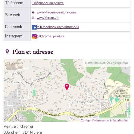
Téléphone
Téléphoner au peintre
www.khroma-peinture.com
Site web
www.khroma.fr
Facebook
fr-fr.facebook.com/khroma83
Instagram
@khroma_peinture
Plan et adresse
© contributeurs OpenStreetMap
Corriger l’adresse ou la localisation
Peintre : Khrôma
385 chemin Dr Nivière