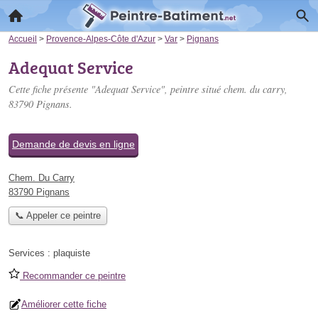
Accueil
>
Provence-Alpes-Côte d'Azur
>
Var
>
Pignans
Adequat Service
Cette fiche présente "Adequat Service", peintre situé
chem. du carry
,
83790 Pignans.
Demande de devis en ligne
Chem. Du Carry
83790 Pignans
📞 Appeler ce peintre
Services :
plaquiste
Recommander ce peintre
Améliorer cette fiche