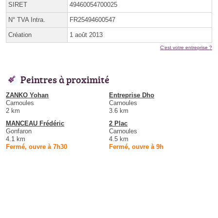
SIRET
49460054700025
N° TVA Intra.
FR25494600547
Création
1 août 2013
C'est votre entreprise ?
Peintres à proximité
ZANKO Yohan
Entreprise Dho
Carnoules
Carnoules
2 km
3.6 km
MANCEAU Frédéric
2 Plac
Gonfaron
Carnoules
4.1 km
4.5 km
Fermé, ouvre à 7h30
Fermé, ouvre à 9h