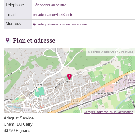
Téléphone
Téléphoner au peintre
Email
adequatserviceⓐaol.fr
Site web
adequatservice.site-solocal.com
Plan et adresse
© contributeurs OpenStreetMap
Corriger l’adresse ou la localisation
Adequat Service
Chem. Du Carry
83790 Pignans