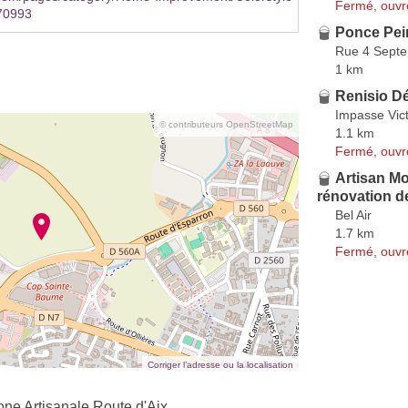
Fermé, ouvr
70993
Ponce Pei
Rue 4 Sept
1 km
Renisio D
Impasse Vic
© contributeurs OpenStreetMap
1.1 km
Fermé, ouvr
Artisan M
rénovation de
Bel Air
1.7 km
Fermé, ouvr
Corriger l’adresse ou la localisation
ne Artisanale Route d'Aix