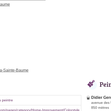
-Baume
-la-Sainte-Baume
Pei
Didier Ger
 peintre
avenue des 
850 mètres
com/pages/category/Home-Improvement/Colorstyle