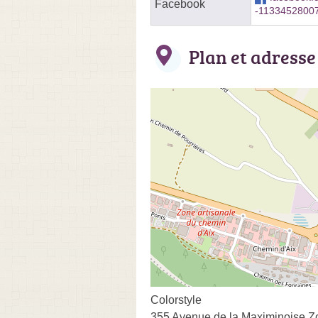
Facebook
-1133452800
Plan et adresse
Colorstyle
355 Avenue de la Maximinoise Zo