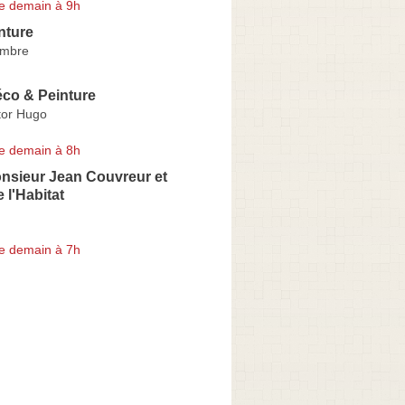
e demain à 9h
nture
embre
éco & Peinture
tor Hugo
e demain à 8h
onsieur Jean Couvreur et
 l'Habitat
e demain à 7h