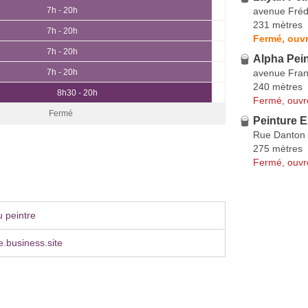
avenue Fréd
7h - 20h
231 mètres
7h - 20h
Fermé, ouvr
7h - 20h
Alpha Pei
avenue Fran
7h - 20h
240 mètres
8h30 - 20h
Fermé, ouvr
Fermé
Peinture 
Rue Danton
275 mètres
Fermé, ouvr
 peintre
e.business.site