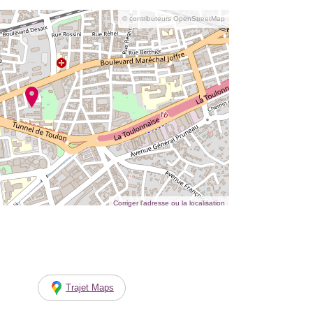
© contributeurs OpenStreetMap
Corriger l’adresse ou la localisation
Trajet Maps