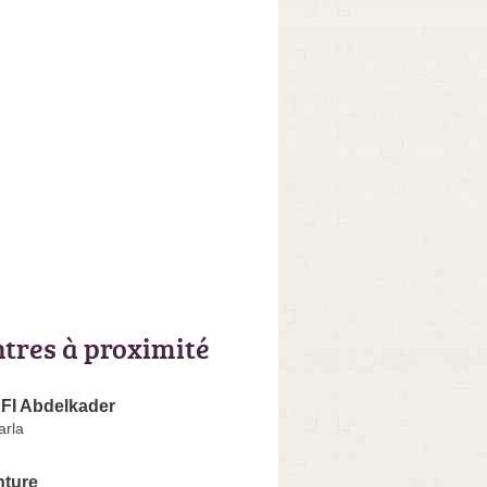
ntres à proximité
I Abdelkader
arla
nture