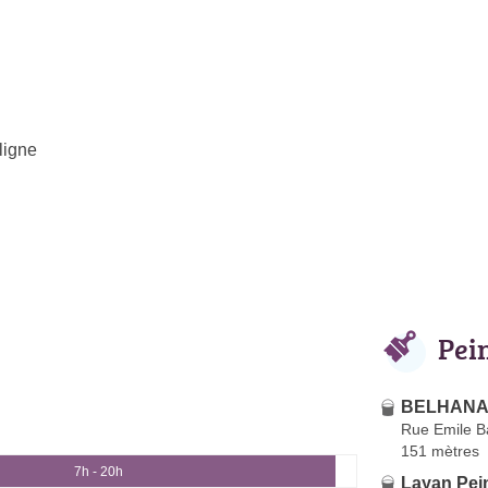
ligne
Pei
BELHANAF
Rue Emile B
151 mètres
7h - 20h
Layan Pei