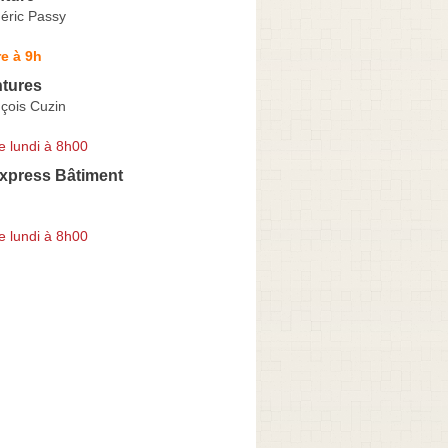
éric Passy
e à 9h
ntures
çois Cuzin
e lundi à 8h00
Express Bâtiment
e lundi à 8h00