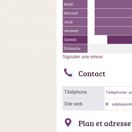
Mardi
Mercredi
Jeudi
Vendredi
Samedi
Dimanche
Signaler une erreur
Contact
Téléphone
Téléphoner au
Site web
adplaquist
Plan et adresse