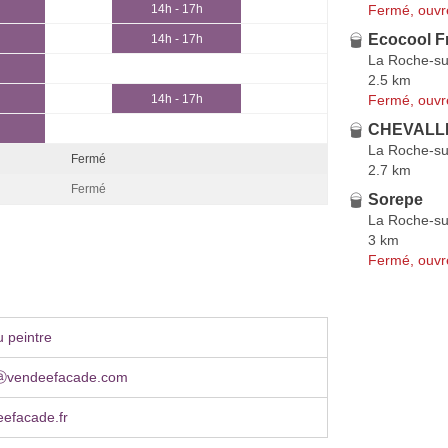
Fermé, ouvr
14h - 17h
Ecocool F
14h - 17h
La Roche-su
2.5 km
Fermé, ouvr
14h - 17h
CHEVALLE
La Roche-su
Fermé
2.7 km
Fermé
Sorepe
La Roche-su
3 km
Fermé, ouvr
 peintre
ⓐvendeefacade.com
efacade.fr