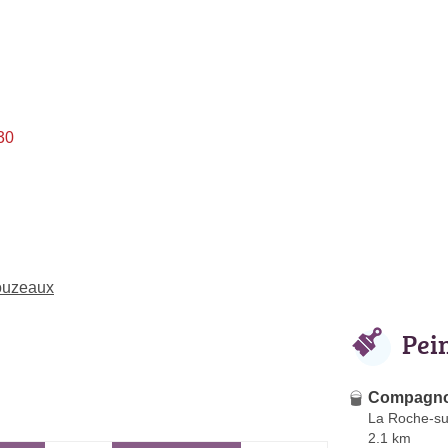
30
louzeaux
Pei
Compagno
La Roche-su
2.1 km