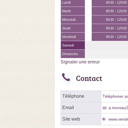
Lundi
8h30 - 12h30
Mardi
8h30 - 12h30
Mercredi
8h30 - 12h30
Jeudi
8h30 - 12h30
Vendredi
8h30 - 12h30
Samedi
Dimanche
Signaler une erreur
Contact
Téléphone
Téléphoner au
Email
a.moreau
Site web
www.vende