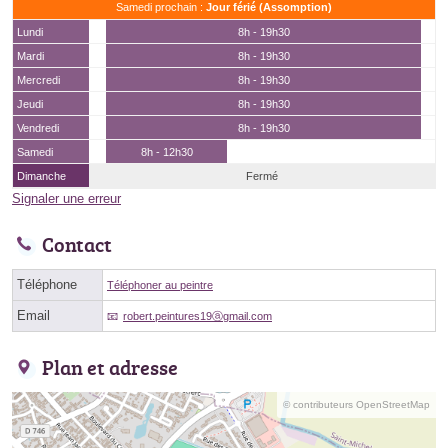
Samedi prochain :
Jour férié (Assomption)
Lundi
8h - 19h30
Mardi
8h - 19h30
Mercredi
8h - 19h30
Jeudi
8h - 19h30
Vendredi
8h - 19h30
Samedi
8h - 12h30
Dimanche
Fermé
Signaler une erreur
Contact
Téléphone
Téléphoner au peintre
Email
robert.peintures19ⓐgmail.com
Plan et adresse
© contributeurs OpenStreetMap