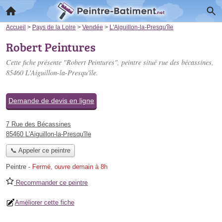
Accueil
>
Pays de la Loire
>
Vendée
>
L'Aiguillon-la-Presqu'île
Robert Peintures
Cette fiche présente "Robert Peintures", peintre situé
rue des bécassines
,
85460 L'Aiguillon-la-Presqu'île.
Demande de devis en ligne
7 Rue des Bécassines
85460 L'Aiguillon-la-Presqu'île
📞 Appeler ce peintre
Peintre
-
Fermé, ouvre demain à 8h
Recommander ce peintre
Améliorer cette fiche