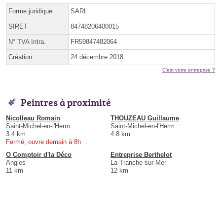
Forme juridique
SARL
SIRET
84748206400015
N° TVA Intra.
FR59847482064
Création
24 décembre 2018
C'est votre entreprise ?
Peintres à proximité
Nicolleau Romain
THOUZEAU Guillaume
Saint-Michel-en-l'Herm
Saint-Michel-en-l'Herm
3.4 km
4.8 km
Fermé, ouvre demain à 8h
O Comptoir d'la Déco
Entreprise Berthelot
Angles
La Tranche-sur-Mer
11 km
12 km