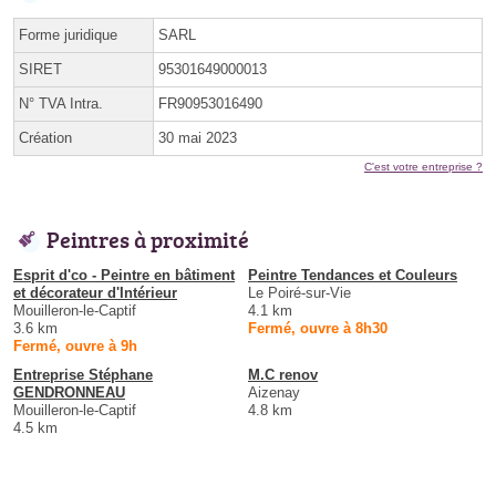
Forme juridique
SARL
SIRET
95301649000013
N° TVA Intra.
FR90953016490
Création
30 mai 2023
C'est votre entreprise ?
Peintres à proximité
Esprit d'co - Peintre en bâtiment
Peintre Tendances et Couleurs
et décorateur d'Intérieur
Le Poiré-sur-Vie
Mouilleron-le-Captif
4.1 km
3.6 km
Fermé, ouvre à 8h30
Fermé, ouvre à 9h
Entreprise Stéphane
M.C renov
GENDRONNEAU
Aizenay
Mouilleron-le-Captif
4.8 km
4.5 km