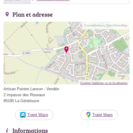
Plan et adresse
© contributeurs OpenStreetMap
Corriger l’adresse ou la localisation
Artisan Peintre Lanson - Vendée
2 impasse des Roseaux
85190 La Génétouze
Trajet Waze
Trajet Maps
Informations