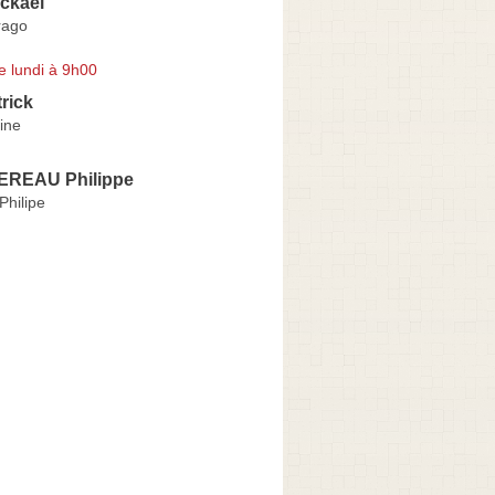
ckaël
rago
e lundi à 9h00
rick
ine
REAU Philippe
Philipe