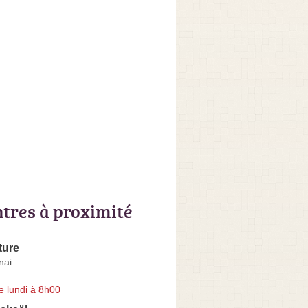
ntres à proximité
ture
nai
e lundi à 8h00