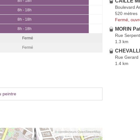
CAILLE Mi
8h - 18h
Boulevard A
8h - 18h
520 mètres
Fermé, ouvr
8h - 18h
MORIN Pat
8h - 18h
Rue Serpent
Fermé
1.3 km
Fermé
CHEVALLE
Rue Gerard 
1.4 km
 peintre
© contributeurs OpenStreetMap