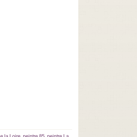
e la Loire
,
peintre 85
,
peintre La