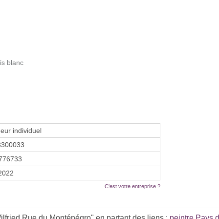
is blanc
eur individuel
3300033
776733
 2022
C'est votre entreprise ?
fried Rue du Monténégro" en partant des liens :
peintre Pays d